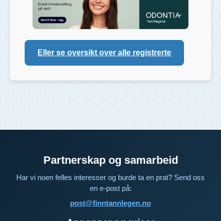
Eller se oversikt over alle registrerte
Partnerskap og samarbeid
Har vi noen felles interesser og burde ta en prat? Send oss
en e-post på:
post@finntannlegen.no