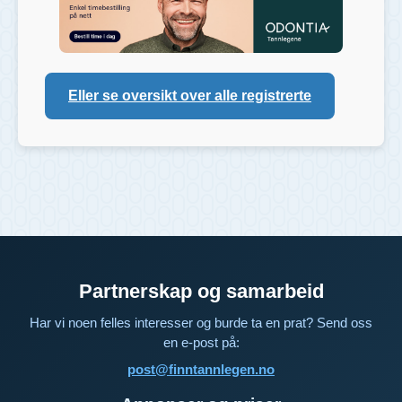
Eller se oversikt over alle registrerte
Partnerskap og samarbeid
Har vi noen felles interesser og burde ta en prat? Send oss
en e-post på:
post@finntannlegen.no