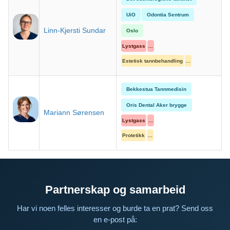
UiO
Odontia Sentrum
Linn-Kjersti Sundar
Oslo
Lystgass
...
Estetisk tannbehandling
...
Bekkestua Tannmedisin
Oris Dental Aker brygge
Mariann Sørensen
Lystgass
...
Protetikk
...
Partnerskap og samarbeid
Har vi noen felles interesser og burde ta en prat? Send oss
en e-post på: