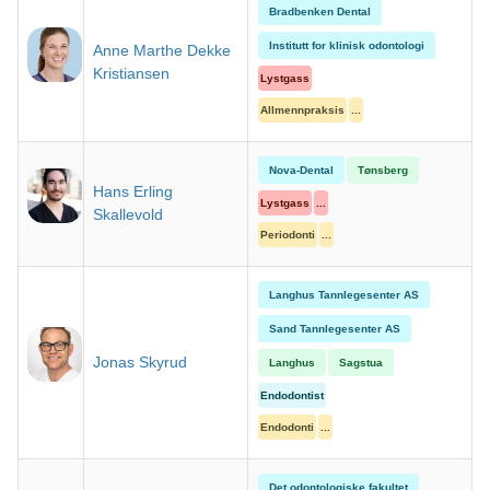
Bradbenken Dental
Institutt for klinisk odontologi
Anne Marthe Dekke
Kristiansen
Lystgass
Allmennpraksis
...
Nova-Dental
Tønsberg
Hans Erling
Lystgass
...
Skallevold
Periodonti
...
Langhus Tannlegesenter AS
Sand Tannlegesenter AS
Jonas Skyrud
Langhus
Sagstua
Endodontist
Endodonti
...
Det odontologiske fakultet