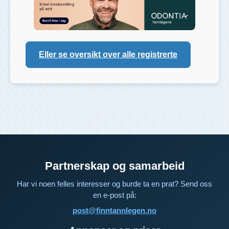
Eller se oversikt over alle registrerte
Partnerskap og samarbeid
Har vi noen felles interesser og burde ta en prat? Send oss
en e-post på:
post@finntannlegen.no