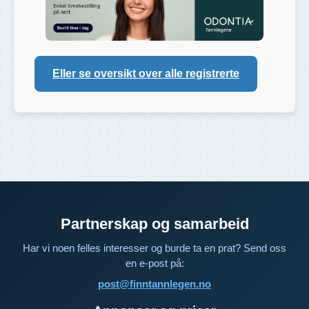
Eller se oversikt over alle registrerte
Partnerskap og samarbeid
Har vi noen felles interesser og burde ta en prat? Send oss
en e-post på:
post@finntannlegen.no