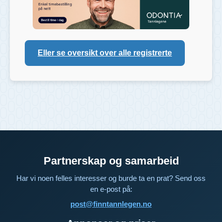
Eller se oversikt over alle registrerte
Partnerskap og samarbeid
Har vi noen felles interesser og burde ta en prat? Send oss
en e-post på:
post@finntannlegen.no