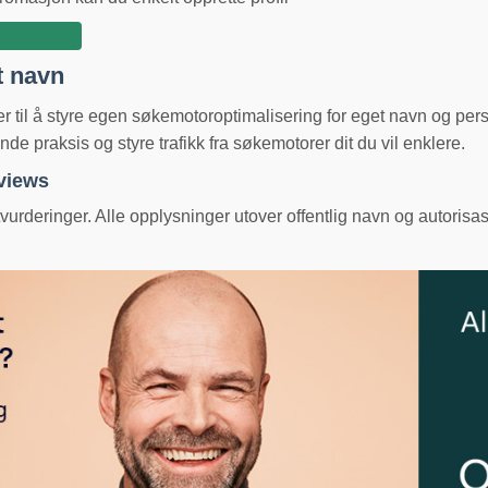
t navn
ger til å styre egen søkemotoroptimalisering for eget navn og pe
e praksis og styre trafikk fra søkemotorer dit du vil enklere.
eviews
urderinger. Alle opplysninger utover offentlig navn og autorisas