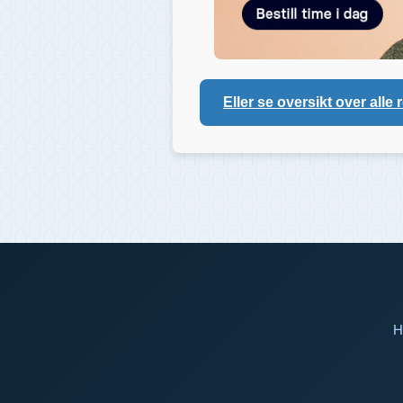
Eller se oversikt over alle 
H