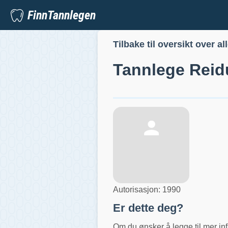
FinnTannlegen
Tilbake til oversikt over al
Tannlege
Reid
Autorisasjon:
1990
Er dette deg?
Om du ønsker å legge til mer inf