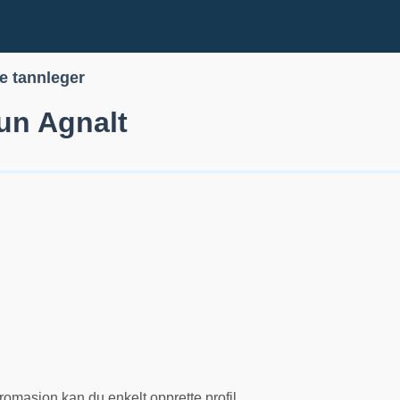
le tannleger
un Agnalt
romasjon kan du enkelt opprette profil