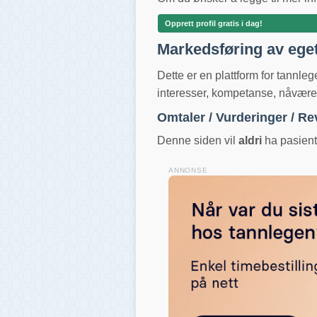
Opprett profil gratis i dag!
Markedsføring av ege
Dette er en plattform for tannle
interesser, kompetanse, nåværend
Omtaler / Vurderinger / R
Denne siden vil
aldri
ha pasientv
ANNONSE