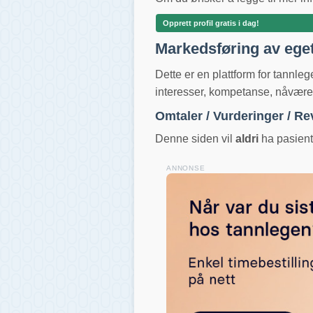
Opprett profil gratis i dag!
Markedsføring av ege
Dette er en plattform for tannle
interesser, kompetanse, nåværend
Omtaler / Vurderinger / R
Denne siden vil
aldri
ha pasientv
ANNONSE