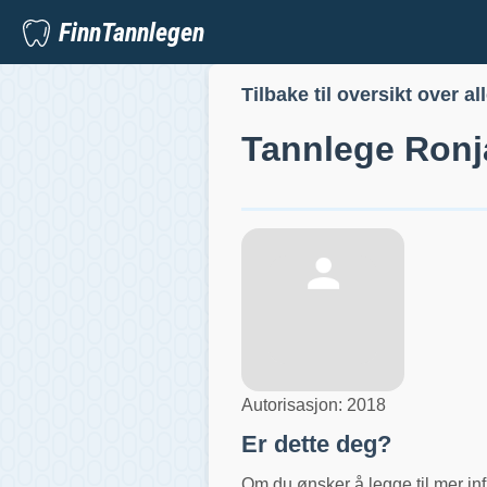
FinnTannlegen
Tilbake til oversikt over al
Tannlege
Ronj
Autorisasjon:
2018
Er dette deg?
Om du ønsker å legge til mer inf