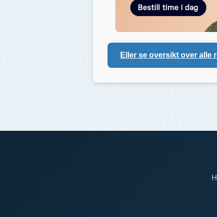
Eller se oversikt over alle 
H