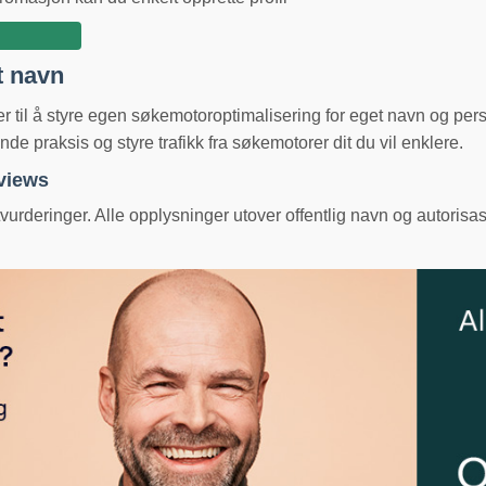
t navn
ger til å styre egen søkemotoroptimalisering for eget navn og pe
e praksis og styre trafikk fra søkemotorer dit du vil enklere.
eviews
urderinger. Alle opplysninger utover offentlig navn og autorisas