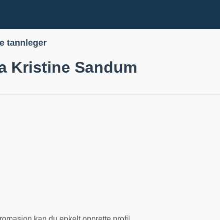
le tannleger
a Kristine Sandum
romasjon kan du enkelt opprette profil