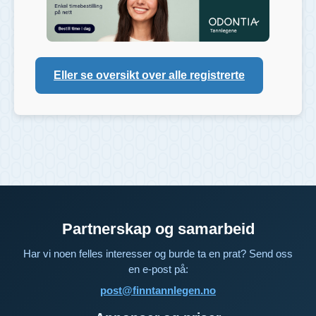
Eller se oversikt over alle registrerte
Partnerskap og samarbeid
Har vi noen felles interesser og burde ta en prat? Send oss
en e-post på:
post@finntannlegen.no