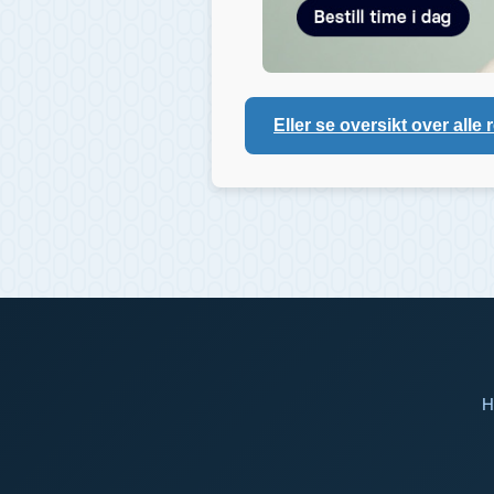
Eller se oversikt over alle 
H