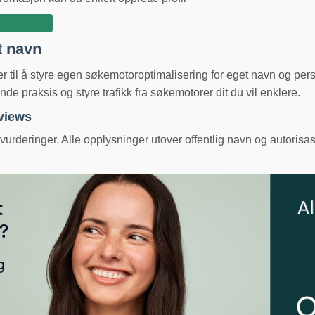
t navn
ger til å styre egen søkemotoroptimalisering for eget navn og pe
e praksis og styre trafikk fra søkemotorer dit du vil enklere.
eviews
urderinger. Alle opplysninger utover offentlig navn og autorisas