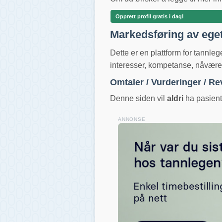
Opprett profil gratis i dag!
Markedsføring av ege
Dette er en plattform for tannle
interesser, kompetanse, nåværend
Omtaler / Vurderinger / R
Denne siden vil
aldri
ha pasientv
ANNONSE