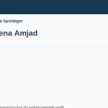
le tannleger
ena Amjad
romasjon kan du enkelt opprette profil