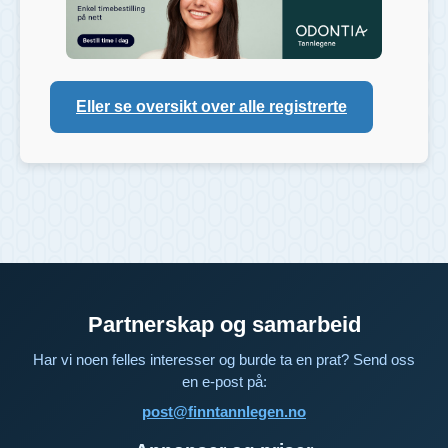
Eller se oversikt over alle registrerte
Partnerskap og samarbeid
Har vi noen felles interesser og burde ta en prat? Send oss
en e-post på:
post@finntannlegen.no