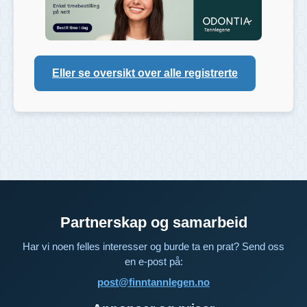
Eller se oversikt over alle registrerte
Partnerskap og samarbeid
Har vi noen felles interesser og burde ta en prat? Send oss
en e-post på:
post@finntannlegen.no