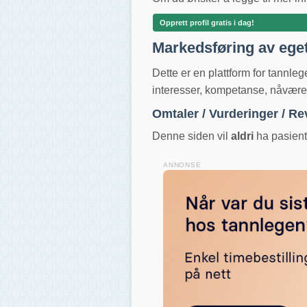
Opprett profil gratis i dag!
Markedsføring av ege
Dette er en plattform for tannle
interesser, kompetanse, nåværend
Omtaler / Vurderinger / R
Denne siden vil
aldri
ha pasientv
ANNONSE