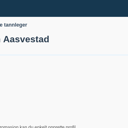
le tannleger
n Aasvestad
romasjon kan du enkelt opprette profil