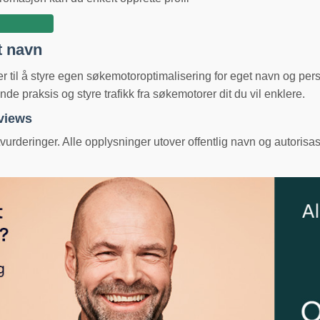
t navn
ger til å styre egen søkemotoroptimalisering for eget navn og pe
e praksis og styre trafikk fra søkemotorer dit du vil enklere.
eviews
urderinger. Alle opplysninger utover offentlig navn og autorisas