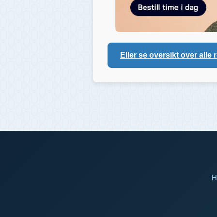
Eller se oversikt over alle 
H