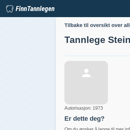
FinnTannlegen
Tilbake til oversikt over al
Tannlege
Stei
Autorisasjon:
1973
Er dette deg?
Om du ønsker å legge til mer inf