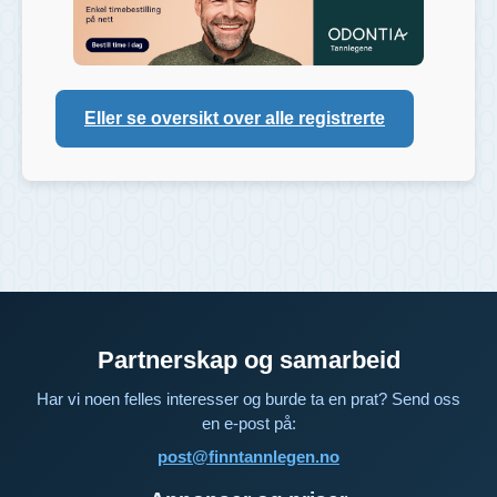
Eller se oversikt over alle registrerte
Partnerskap og samarbeid
Har vi noen felles interesser og burde ta en prat? Send oss
en e-post på:
post@finntannlegen.no