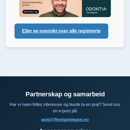
Eller se oversikt over alle registrerte
Partnerskap og samarbeid
Har vi noen felles interesser og burde ta en prat? Send oss
en e-post på:
post@finntannlegen.no