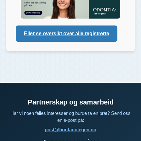
Eller se oversikt over alle registrerte
Partnerskap og samarbeid
Har vi noen felles interesser og burde ta en prat? Send oss
en e-post på:
post@finntannlegen.no