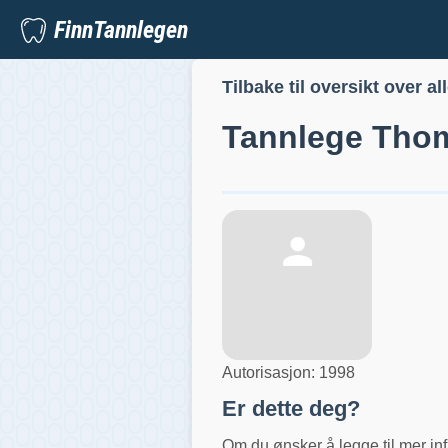
FinnTannlegen
Tilbake til oversikt over al
Tannlege
Thom
Autorisasjon:
1998
Er dette deg?
Om du ønsker å legge til mer inf