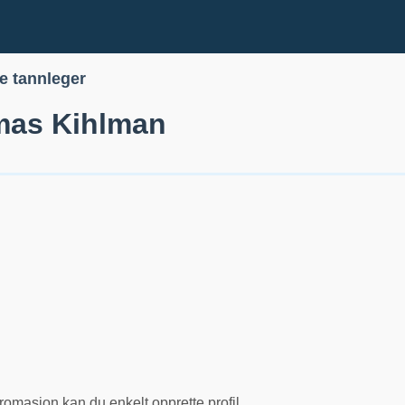
le tannleger
as Kihlman
romasjon kan du enkelt opprette profil