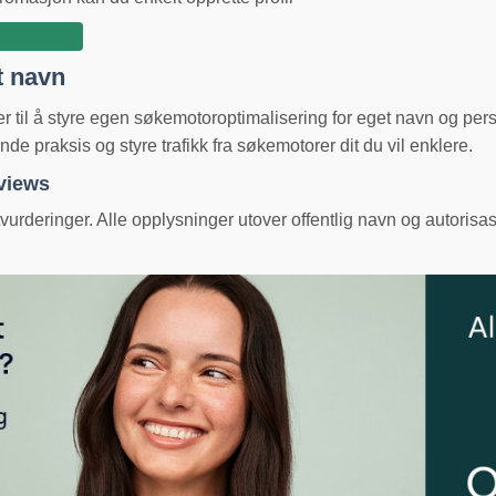
t navn
ger til å styre egen søkemotoroptimalisering for eget navn og pe
e praksis og styre trafikk fra søkemotorer dit du vil enklere.
eviews
urderinger. Alle opplysninger utover offentlig navn og autorisas