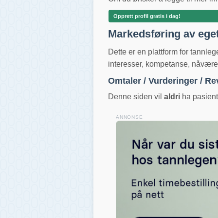
Opprett profil gratis i dag!
Markedsføring av ege
Dette er en plattform for tannle
interesser, kompetanse, nåværend
Omtaler / Vurderinger / R
Denne siden vil
aldri
ha pasientv
ANNONSE