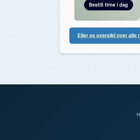
Eller se oversikt over alle 
H