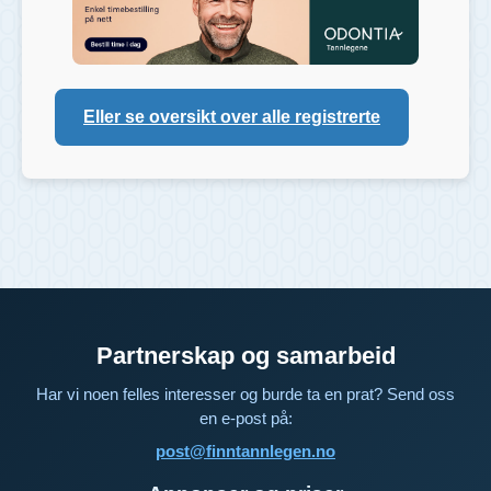
Eller se oversikt over alle registrerte
Partnerskap og samarbeid
Har vi noen felles interesser og burde ta en prat? Send oss
en e-post på:
post@finntannlegen.no