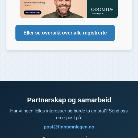
Eller se oversikt over alle registrerte
Partnerskap og samarbeid
Har vi noen felles interesser og burde ta en prat? Send oss
en e-post på:
post@finntannlegen.no