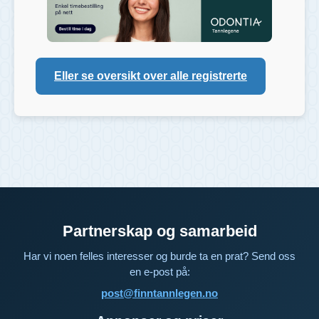
Eller se oversikt over alle registrerte
Partnerskap og samarbeid
Har vi noen felles interesser og burde ta en prat? Send oss
en e-post på:
post@finntannlegen.no