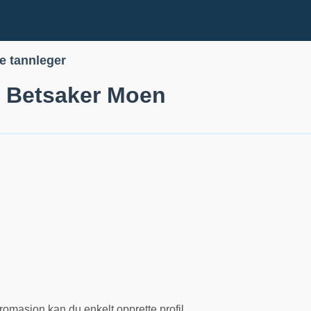
le tannleger
 Betsaker Moen
romasjon kan du enkelt opprette profil