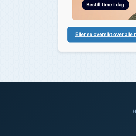
Eller se oversikt over alle 
H