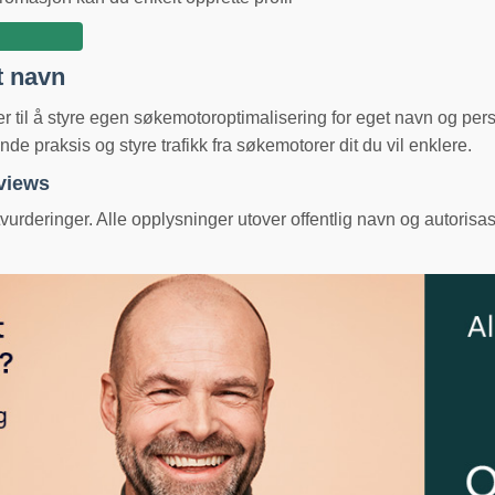
t navn
ger til å styre egen søkemotoroptimalisering for eget navn og pe
e praksis og styre trafikk fra søkemotorer dit du vil enklere.
eviews
urderinger. Alle opplysninger utover offentlig navn og autorisas