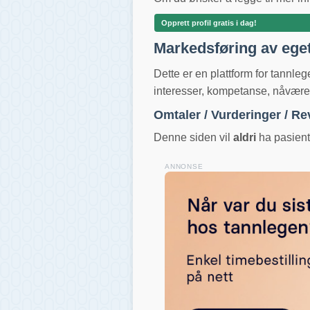
Opprett profil gratis i dag!
Markedsføring av ege
Dette er en plattform for tannle
interesser, kompetanse, nåværend
Omtaler / Vurderinger / R
Denne siden vil
aldri
ha pasientv
ANNONSE