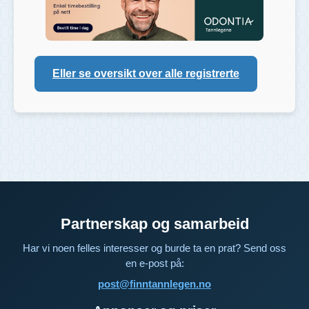
Eller se oversikt over alle registrerte
Partnerskap og samarbeid
Har vi noen felles interesser og burde ta en prat? Send oss
en e-post på:
post@finntannlegen.no