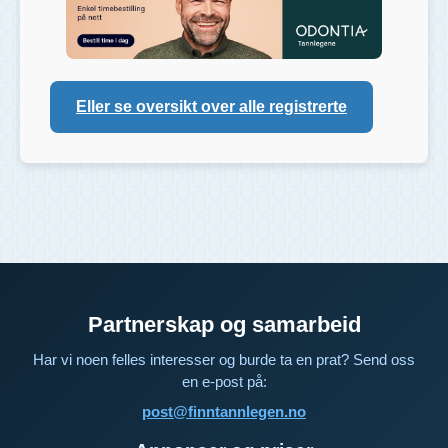
Eller se oversikt over alle registrerte
Partnerskap og samarbeid
Har vi noen felles interesser og burde ta en prat? Send oss
en e-post på:
post@finntannlegen.no