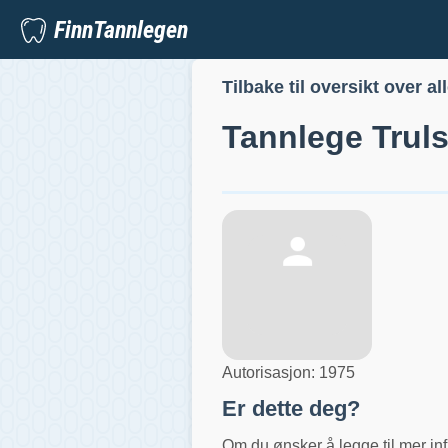
FinnTannlegen
Tilbake til oversikt over al
Tannlege
Truls
Autorisasjon:
1975
Er dette deg?
Om du ønsker å legge til mer inf