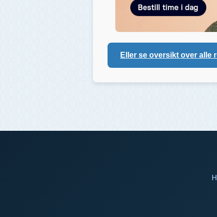
Eller se oversikt over alle 
H