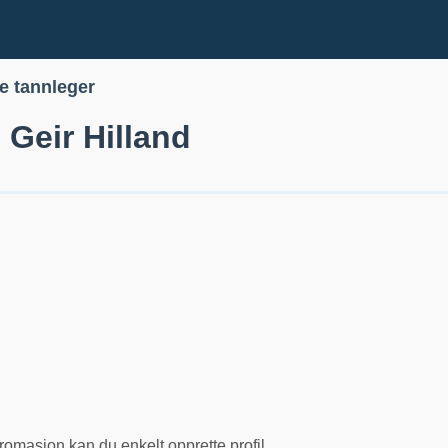
le tannleger
 Geir Hilland
romasjon kan du enkelt opprette profil