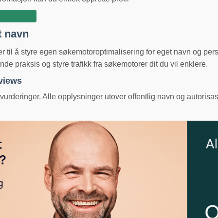
t navn
ger til å styre egen søkemotoroptimalisering for eget navn og pe
e praksis og styre trafikk fra søkemotorer dit du vil enklere.
eviews
urderinger. Alle opplysninger utover offentlig navn og autorisas