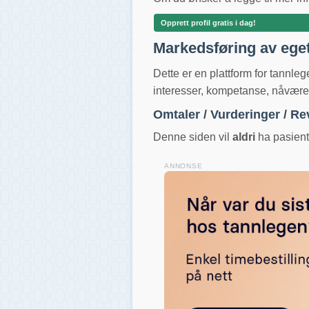
Opprett profil gratis i dag!
Markedsføring av ege
Dette er en plattform for tannle
interesser, kompetanse, nåværend
Omtaler / Vurderinger / R
Denne siden vil
aldri
ha pasientv
ANNONSE