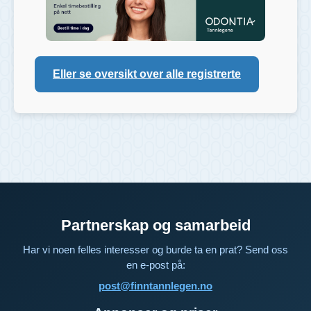
Eller se oversikt over alle registrerte
Partnerskap og samarbeid
Har vi noen felles interesser og burde ta en prat? Send oss
en e-post på:
post@finntannlegen.no