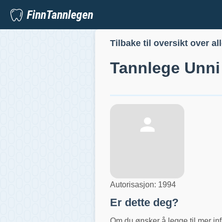
FinnTannlegen
Tilbake til oversikt over al
Tannlege
Unni
Autorisasjon:
1994
Er dette deg?
Om du ønsker å legge til mer inf