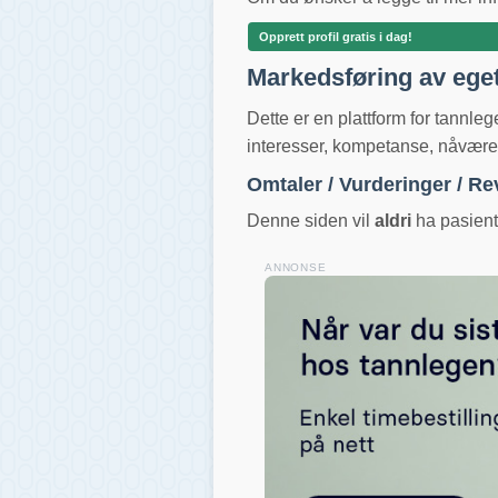
Opprett profil gratis i dag!
Markedsføring av ege
Dette er en plattform for tannle
interesser, kompetanse, nåværend
Omtaler / Vurderinger / R
Denne siden vil
aldri
ha pasientv
ANNONSE