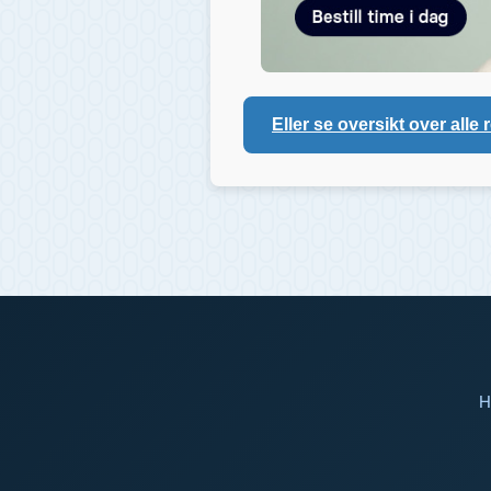
Eller se oversikt over alle 
H