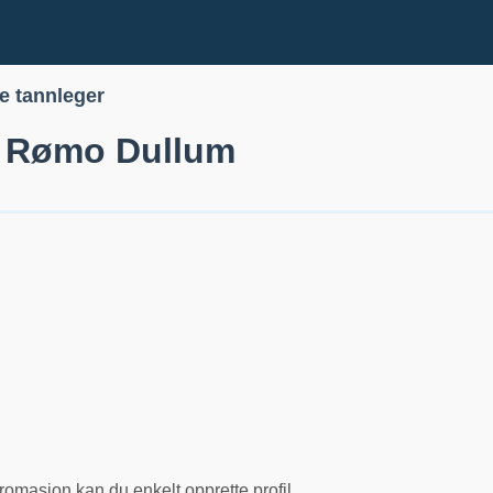
le tannleger
 Rømo Dullum
romasjon kan du enkelt opprette profil