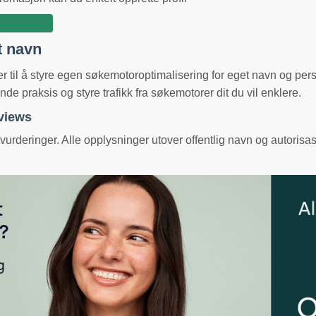
t navn
ger til å styre egen søkemotoroptimalisering for eget navn og pe
e praksis og styre trafikk fra søkemotorer dit du vil enklere.
eviews
urderinger. Alle opplysninger utover offentlig navn og autorisas