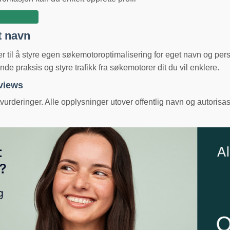
t navn
ger til å styre egen søkemotoroptimalisering for eget navn og pe
e praksis og styre trafikk fra søkemotorer dit du vil enklere.
eviews
urderinger. Alle opplysninger utover offentlig navn og autorisas