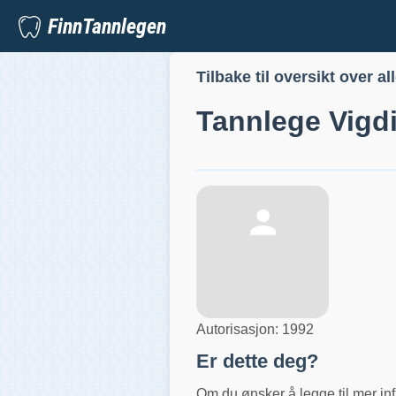
FinnTannlegen
Tilbake til oversikt over al
Tannlege
Vigd
Autorisasjon:
1992
Er dette deg?
Om du ønsker å legge til mer inf