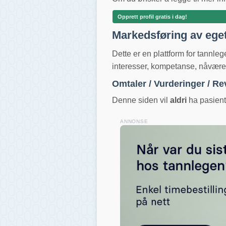
Opprett profil gratis i dag!
Markedsføring av ege
Dette er en plattform for tannle
interesser, kompetanse, nåværend
Omtaler / Vurderinger / R
Denne siden vil
aldri
ha pasientv
ANNONSE