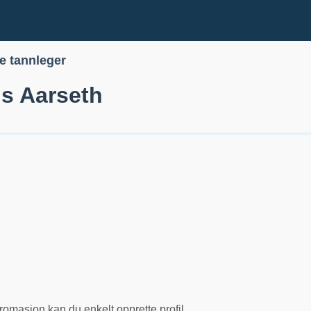
le tannleger
is Aarseth
romasjon kan du enkelt opprette profil