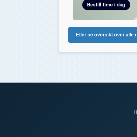
Eller se oversikt over alle 
H