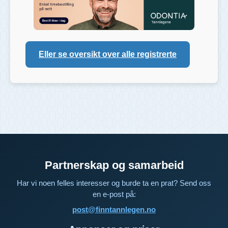
Eller se oversikt over alle registrerte
Partnerskap og samarbeid
Har vi noen felles interesser og burde ta en prat? Send oss
en e-post på:
post@finntannlegen.no