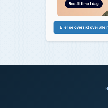
Eller se oversikt over alle 
H