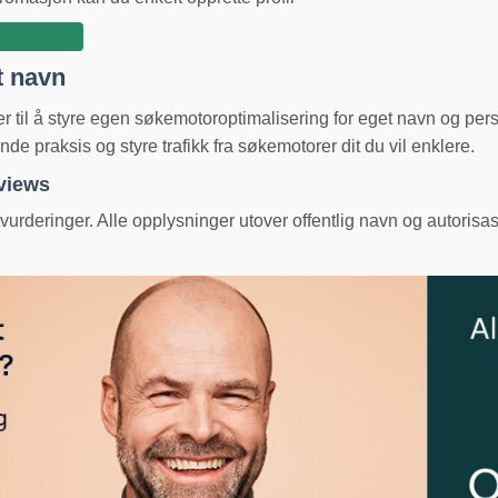
t navn
ger til å styre egen søkemotoroptimalisering for eget navn og pe
e praksis og styre trafikk fra søkemotorer dit du vil enklere.
eviews
urderinger. Alle opplysninger utover offentlig navn og autorisas