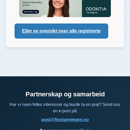
Eller se oversikt over alle registrerte
Partnerskap og samarbeid
Har vi noen felles interesser og burde ta en prat? Send oss
en e-post på:
post@finntannlegen.no